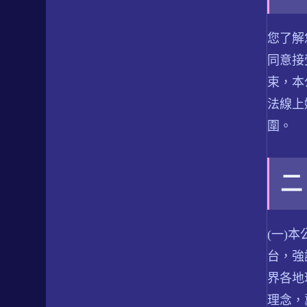
您了解
同意接
束，本
法線上
圍。
二
(一)
台，強
界各地
理念，