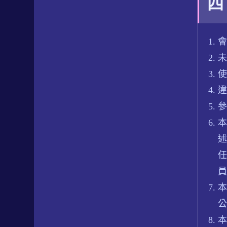
四
會
未
使
違
參
本
述
任
員
本
公
本