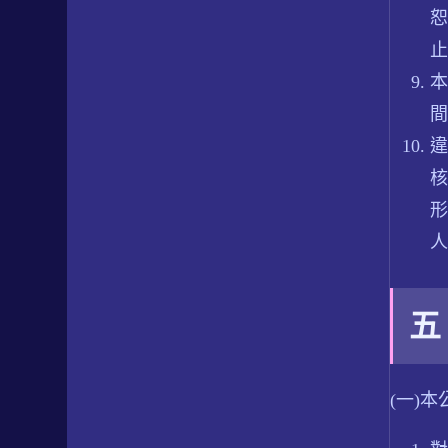
恕
止
本
間
違
核
形
人
五
(一)