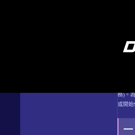
跳到主要內容
跳到頁尾
服
隱私權政策
免責聲明
首頁
/
服務條款
歡迎您
責任博彩
務)。
或開始
一