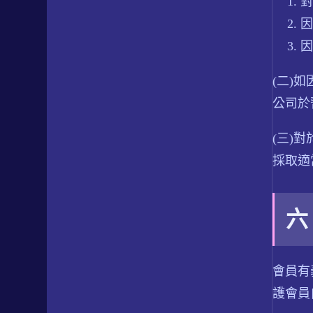
對
因
因
(二)
公司於
(三)
採取適
六
會員有
護會員